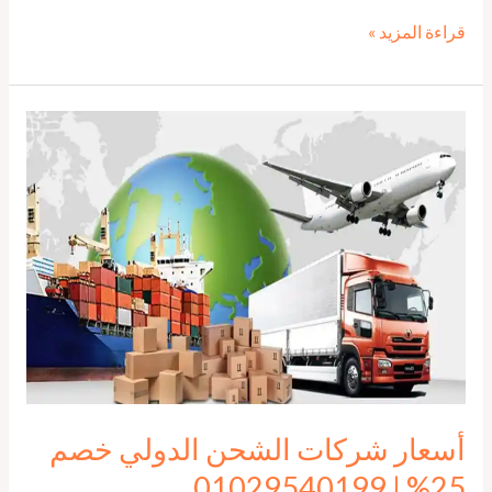
قراءة المزيد »
أسعار
شركات
الشحن
الدولي
خصم
25%
|
01029540199
أسعار شركات الشحن الدولي خصم
25% | 01029540199