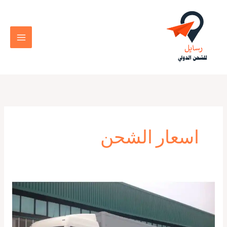
خطي
لى
لمحتوى
اسعار الشحن
تكلفة
شحن
كونتينر
من