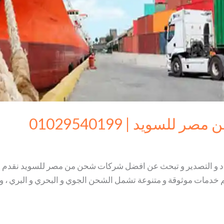
سويد | 01029540199
راد و التصدير و تبحث عن افضل شركات شحن من مصر للسويد نقدم 
م خدمات موثوقة و متنوعة تشمل الشحن الجوي و البحري و البري ، و ن