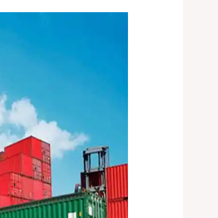
افضل
شركات
شحن
من
مصر
للسويد
|
01029540199