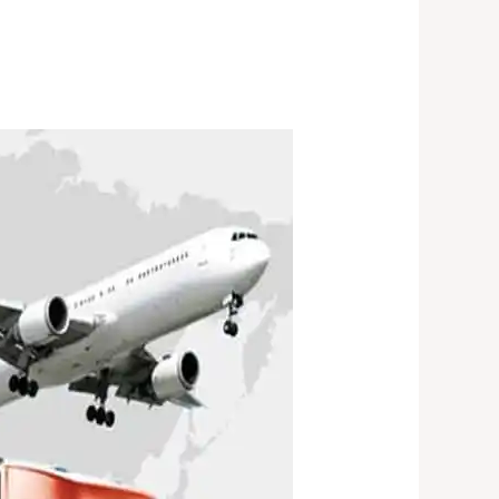
شركات
شحن
من
مصر
لماليزيا
|
01029540199