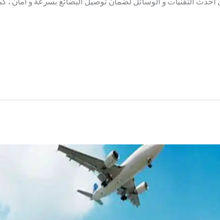
لى أحدث التقنيات و الوسائل لضمان توصيل البضائع بسرعة و أمان ، 