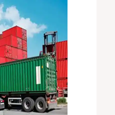
|
01029540199