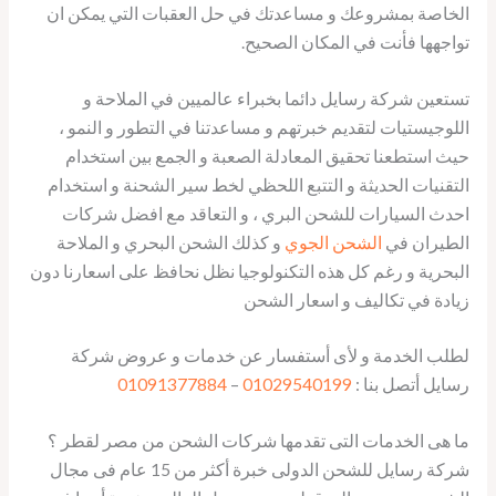
الخاصة بمشروعك و مساعدتك في حل العقبات التي يمكن ان
تواجهها فأنت في المكان الصحيح.
تستعين شركة رسايل دائما بخبراء عالميين في الملاحة و
اللوجيستيات لتقديم خبرتهم و مساعدتنا في التطور و النمو ،
حيث استطعنا تحقيق المعادلة الصعبة و الجمع بين استخدام
التقنيات الحديثة و التتبع اللحظي لخط سير الشحنة و استخدام
احدث السيارات للشحن البري ، و التعاقد مع افضل شركات
الطيران في
الشحن الجوي
و كذلك الشحن البحري و الملاحة
البحرية و رغم كل هذه التكنولوجيا نظل نحافظ على اسعارنا دون
زيادة في تكاليف و اسعار الشحن
لطلب الخدمة و لأى أستفسار عن خدمات و عروض شركة
رسايل أتصل بنا :
01029540199
–
01091377884
ما هى الخدمات التى تقدمها شركات الشحن من مصر لقطر ؟
شركة رسايل للشحن الدولى خبرة أكثر من 15 عام فى مجال