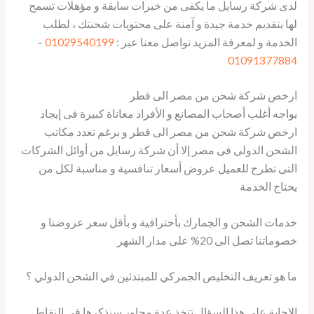
لدى شركة رسايل ما يكفى من خبرات سابقة و مؤهلات تسمح
لها بتقديم خدمة جيدة و آمنة على محتويات شحنتك ، لطلب
الخدمة و لمعرفة المزيد تواصل معنا عبر :
01029540199
–
01091377884
ارخص شركة شحن من مصر الى قطر
يواجه أغلب أصحاب المصانع و الأفراد معاناة كبيرة فى إيجاد
ارخص شركة شحن من مصر الى قطر و برغم تعدد مكاتب
الشحن الدولى فى مصر إلا أن شركة رسايل من أوائل الشركات
التى تطرح للعميل عروض أسعار تنافسية و مناسبة لكل من
يحتاج الخدمة
خدمات الشحن و الجمارك بأحترافية و بأقل سعر عروضنا و
خصوماتنا تصل الى 20% على مدار الشهر
ما هو تعريف التخليص الجمركي للمبتدئين في الشحن الدولي ؟
الإجابة على هذا السؤال تتخذ عدة محاور سنذكرها في النقاط