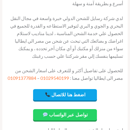
أسرع و بطريقة آمنة و سهلة
لدي شركة رسايل للشحن الدولي خبرة واسعة في مجال النقل
البحري و الجوي و البري لتوفير الاستطاعه و القدرة للجميع في
الحصول علي خدمة الشحن المناسبة ، لدينا مناديب لاستلام
اغراضك و بضائعك التي تبحث عن شحن من مصر الي ايطاليا
سواء من منزلك أو مكتبك أو أي مكان آخر تحدده ، و يمكنك
تسليمها بنفسك إلي مقر شركتنا علي حسب رغبتك
للحصول على تفاصيل أكثر و للتعرف على اسعار الشحن من
مصر الى ايطاليا تواصل معنا :
01029540199
–
01091377884
اضغط هنا للاتصال
تواصل عبر الواتساب