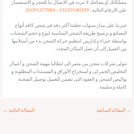
ممتلكاتك أو بضائعك لا تتردد في الاتصال بنا للحجز و الاستفسار
علي الارقام التاليه :
01029540199
–
01091377884
خبرتنا على مدار سنوات جعلتنا أكثر دقة فى شحن كافه أنواع
البضائع و ترشيح طريقة الشحن المناسبة لنوع و حجم الشحنات
بواسطة خبراء و إداريين لتنظيم حركة الشحن بدء من أستلامها
من العميل إلى أن تصل المكان المحدد .
تتولى شركات شحن من مصر الى ايطاليا مهمة الشحن و أعمال
التخليص الجمركى و أستخراج الأوراق و المستندات المطلوبة و
بواليص الشحن و العقود التى تضمن للعميل توصيل الشحنة
كاملة و سليمة .
→
المقالة السابقة
المقالة التالية
←