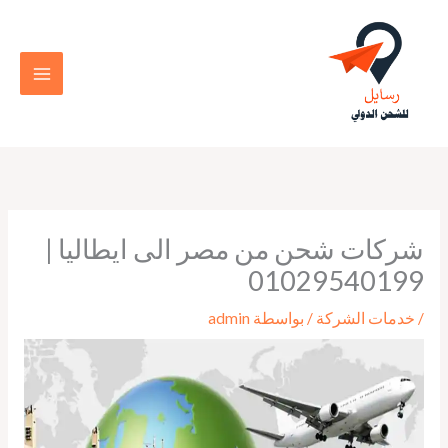
خطي
لى
لمحتوى
شركات شحن من مصر الى ايطاليا |
01029540199
/
خدمات الشركة
/ بواسطة
admin